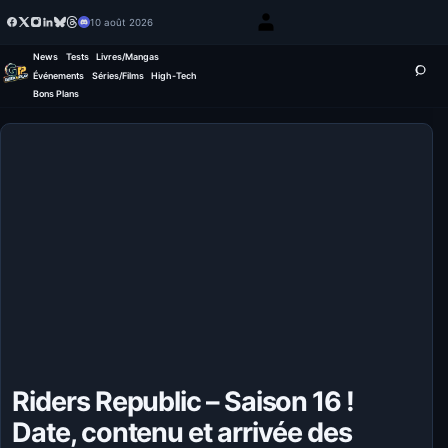
10 août 2026
News
Tests
Livres/Mangas
Événements
Séries/Films
High-Tech
Bons Plans
Riders Republic – Saison 16 !
Date, contenu et arrivée des