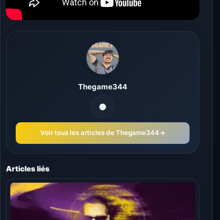
Thegame344
Voir tous les articles de Thegame344
→
Articles liés