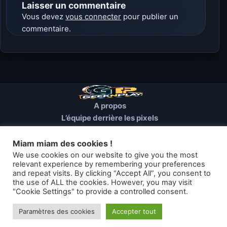
Laisser un commentaire
Vous devez
vous connecter
pour publier un
commentaire.
A propos
L’équipe derrière les pixels
Conditions d’utilisation
Mentions Légales
Miam miam des cookies !
Cookies et autres traceurs
We use cookies on our website to give you the most
relevant experience by remembering your preferences
and repeat visits. By clicking “Accept All”, you consent to
© 2026 GEEKNPLAY — Tous droits réservés
the use of ALL the cookies. However, you may visit
"Cookie Settings" to provide a controlled consent.
Les articles de geeknplay.fr sont mis à disposition selon les termes
de la licence Creative Commons
Paramètres des cookies
Accepter tout
Thème