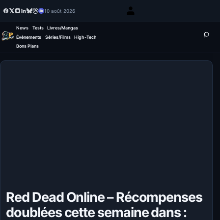
10 août 2026
News
Tests
Livres/Mangas
Événements
Séries/Films
High-Tech
Bons Plans
Red Dead Online – Récompenses
doublées cette semaine dans :