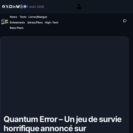
7 août 2026
News
Tests
Livres/Mangas
Événements
Séries/Films
High-Tech
Bons Plans
Quantum Error – Un jeu de survie
horrifique annoncé sur