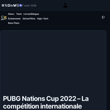
7 août 2026
News
Tests
Livres/Mangas
Événements
Séries/Films
High-Tech
Bons Plans
PUBG Nations Cup 2022 – La
compétition internationale