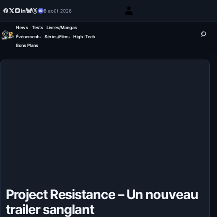
8 août 2026
News
Tests
Livres/Mangas
Événements
Séries/Films
High-Tech
Bons Plans
Project Resistance – Un nouveau
trailer sanglant