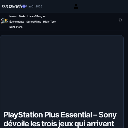
7 août 2026
News
Tests
Livres/Mangas
Événements
Séries/Films
High-Tech
Bons Plans
PlayStation Plus Essential – Sony
dévoile les trois jeux qui arrivent