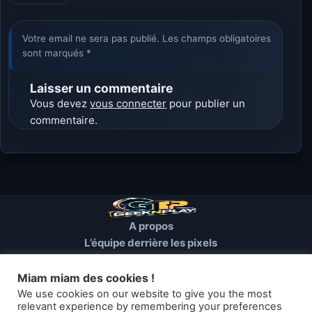
Votre email ne sera pas publié. Les champs obligatoires
sont marqués *
Laisser un commentaire
Vous devez
vous connecter
pour publier un
commentaire.
A propos
L’équipe derrière les pixels
Conditions d’utilisation
Mentions Légales
Miam miam des cookies !
Cookies et autres traceurs
We use cookies on our website to give you the most
relevant experience by remembering your preferences