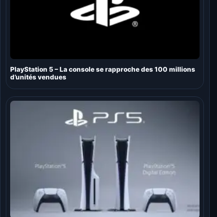
PlayStation 5 – La console se rapproche des 100 millions
d’unités vendues