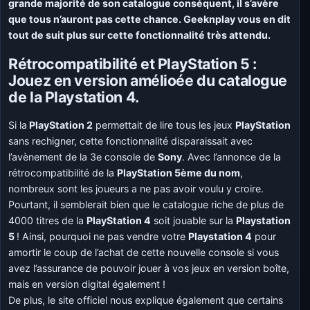
grande majorité de son catalogue conséquent, il s’avère
que tous n’auront pas cette chance. Geeknplay vous en dit
tout de suit plus sur cette fonctionnalité très attendu.
Rétrocompatibilité et PlayStation 5 :
Jouez en version amélioée du catalogue
de la Playstation 4.
Si la
PlayStation 2
permettait de lire tous les jeux
PlayStation
sans rechigner, cette fonctionnalité disparaissait avec
l’avènement de la 3e console de
Sony
. Avec l’annonce de la
rétrocompatibilité de la
PlayStation 5ème du nom
,
nombreux sont les joueurs a ne pas avoir voulu y croire.
Pourtant, il semblerait bien que le catalogue riche de plus de
4000 titres de la
PlayStation 4
soit jouable sur la
Playstation
5
! Ainsi, pourquoi ne pas vendre votre
Playstation 4
pour
amortir le coup de l’achat de cette nouvelle console si vous
avez l’assurance de pouvoir jouer à vos jeux en version boîte,
mais en version digital également !
De plus, le site officiel nous explique également que certains