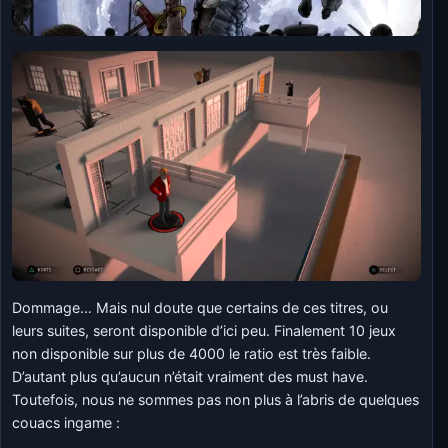
Dommage… Mais nul doute que certains de ces titres, ou
leurs suites, seront disponible d’ici peu. Finalement 10 jeux
non disponible sur plus de 4000 le ratio est très faible.
D’autant plus qu’aucun n’était vraiment des must have.
Toutefois, nous ne sommes pas non plus à l’abris de quelques
couacs ingame :