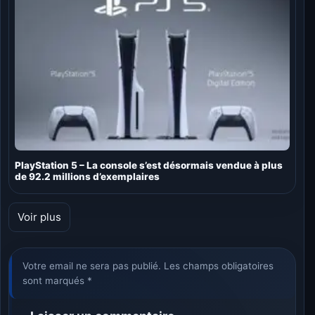
PlayStation 5 – La console s’est désormais vendue à plus
de 92.2 millions d’exemplaires
Voir plus
Votre email ne sera pas publié. Les champs obligatoires
sont marqués *