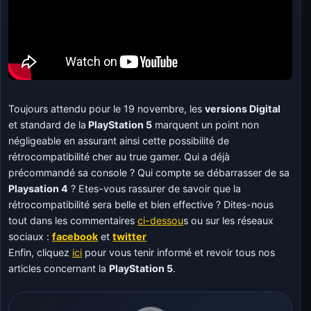
Toujours attendu pour le 19 novembre, les
versions Digital
et standard de la
PlayStation 5
marquent un point non
négligeable en assurant ainsi cette possibilité de
rétrocompatibilité cher au true gamer. Qui a déjà
précommandé sa console ? Qui compte se débarrasser de sa
Playsation 4
? Etes-vous rassurer de savoir que la
rétrocompatibilité sera belle et bien effective ? Dites-nous
tout dans les commentaires
ci-dessou
s ou sur les réseaux
sociaux :
facebook
et
twitter
Enfin, cliquez
ici
pour vous tenir informé et revoir tous nos
articles concernant la
PlayStation 5
.