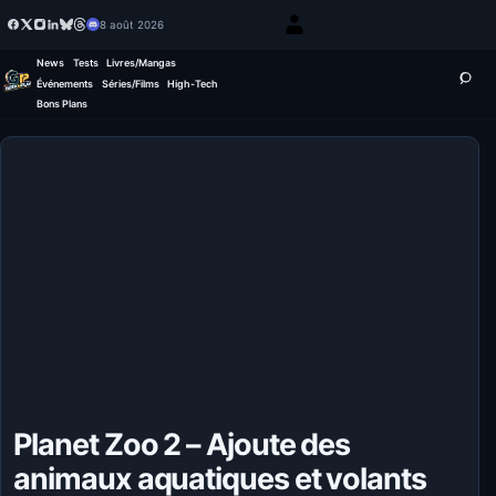
8 août 2026
News
Tests
Livres/Mangas
Événements
Séries/Films
High-Tech
Bons Plans
Planet Zoo 2 – Ajoute des
animaux aquatiques et volants