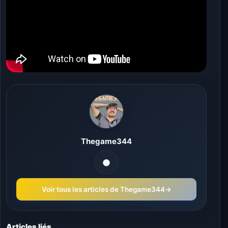
Thegame344
Voir tous les articles de Thegame344
→
Articles liés