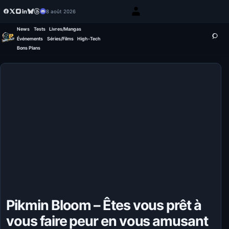
8 août 2026
News
Tests
Livres/Mangas
Événements
Séries/Films
High-Tech
Bons Plans
Pikmin Bloom – Êtes vous prêt à
vous faire peur en vous amusant