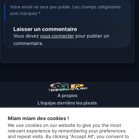
Votre email ne sera pas publié. Les champs obligatoires
sont marqués *
Laisser un commentaire
Vous devez
vous connecter
pour publier un
commentaire.
A propos
L’équipe derrière les pixels
Conditions d’utilisation
Mentions Légales
Miam miam des cookies !
Cookies et autres traceurs
We use cookies on our website to give you the most
relevant experience by remembering your preferences
and repeat visits. By clicking “Accept All”, you consent to