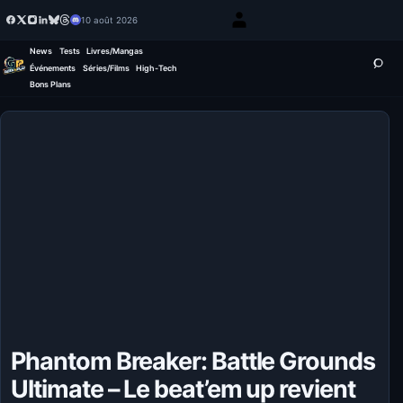
10 août 2026
News
Tests
Livres/Mangas
Événements
Séries/Films
High-Tech
Bons Plans
Phantom Breaker: Battle Grounds
Ultimate – Le beat’em up revient