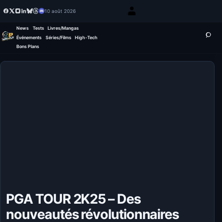
10 août 2026
News
Tests
Livres/Mangas
Événements
Séries/Films
High-Tech
Bons Plans
PGA TOUR 2K25 – Des
nouveautés révolutionnaires