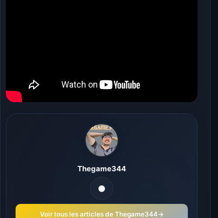
Thegame344
Voir tous les articles de Thegame344
→