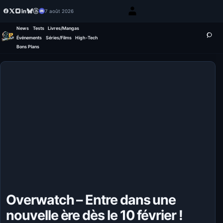
7 août 2026
News
Tests
Livres/Mangas
Événements
Séries/Films
High-Tech
Bons Plans
Overwatch – Entre dans une
nouvelle ère dès le 10 février !