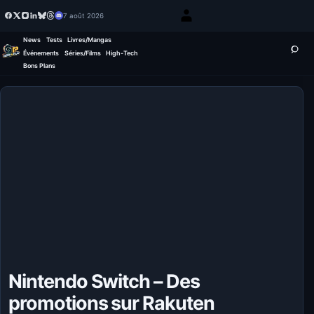
7 août 2026
News
Tests
Livres/Mangas
Événements
Séries/Films
High-Tech
Bons Plans
Nintendo Switch – Des
promotions sur Rakuten