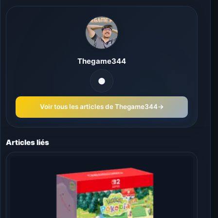
Thegame344
Voir tous les articles de Thegame344
→
Articles liés