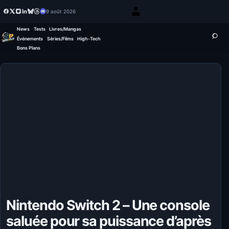
9 août 2026
News
Tests
Livres/Mangas
Événements
Séries/Films
High-Tech
Bons Plans
Nintendo Switch 2 – Une console
saluée pour sa puissance d’après