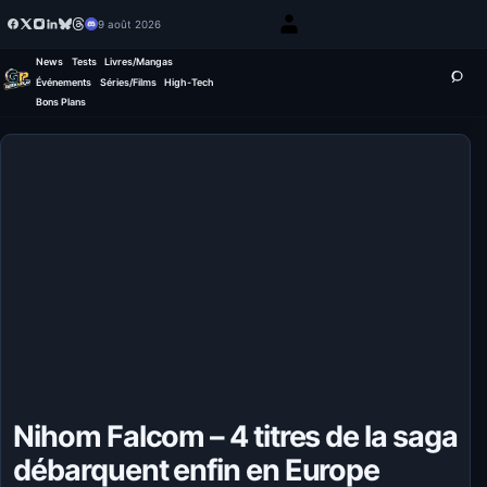
9 août 2026
News
Tests
Livres/Mangas
Événements
Séries/Films
High-Tech
Bons Plans
Nihom Falcom – 4 titres de la saga
débarquent enfin en Europe