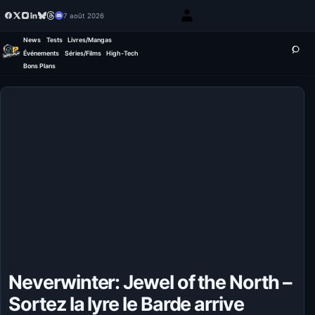
7 août 2026
News
Tests
Livres/Mangas
Événements
Séries/Films
High-Tech
Bons Plans
Neverwinter: Jewel of the North –
Sortez la lyre le Barde arrive