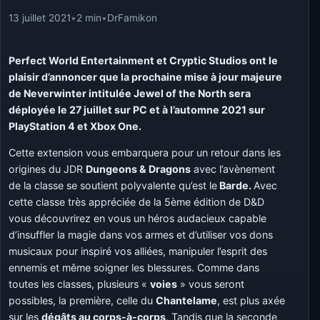
13 juillet 2021
•
2 min
•
DrFamikon
Perfect World Entertainment et Cryptic Studios ont le
plaisir d’annoncer que la prochaine mise à jour majeure
de Neverwinter intitulée Jewel of the North sera
déployée le 27 juillet sur PC et à l’automne 2021 sur
PlayStation 4 et Xbox One.
Cette extension vous embarquera pour un retour dans les
origines du JDR
Dungeons & Dragons
avec l’avènement
de la classe se soutient polyvalente qu’est le
Barde.
Avec
cette classe très appréciée de la 5ème édition de D&D
vous découvrirez en vous un héros audacieux capable
d’insuffler la magie dans vos armes et d’utiliser vos dons
musicaux pour inspiré vos alliées, manipuler l’esprit des
ennemis et même soigner les blessures. Comme dans
toutes les classes, plusieurs «
voies
» vous seront
possibles, la première, celle du
Chantelame
, est plus axée
sur les
dégâts au corps-à-corps
. Tandis que la seconde