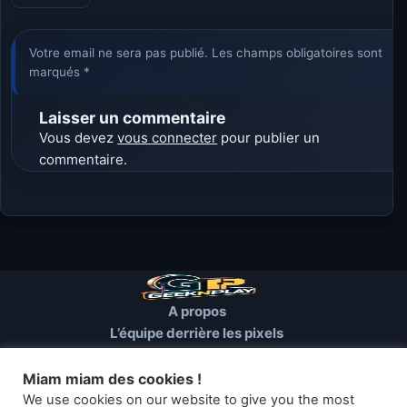
Votre email ne sera pas publié. Les champs obligatoires sont
marqués *
Laisser un commentaire
Vous devez
vous connecter
pour publier un
commentaire.
A propos
L’équipe derrière les pixels
Conditions d’utilisation
Mentions Légales
Miam miam des cookies !
Cookies et autres traceurs
We use cookies on our website to give you the most