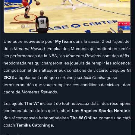
Une autre nouveauté pour
MyTeam
dans la saison 2 est l’ajout de
défis
Moment Rewind
. En plus des Moments qui mettent en lumière
les performances de la NBA, les
Moments Rewinds
sont des défis
hebdomadaires qui chargeront les joueurs de remplir les exigences 
composition et de s’attaquer aux conditions de victoire. L’équipe
NB
2K23
a également noté que certains jeux
Skill Challenge
se
termineront dès que vous remplirez ces conditions de victoire, dans l
cadre de
Moments Rewinds
.
Les ajouts
The W*
incluent de tout nouveaux défis, des récompense
communautaires telles que le short
Los Angeles Sparks Heroine
et
des récompenses hebdomadaires
The W Online
comme une carte 
coach
Tamika Catchings.