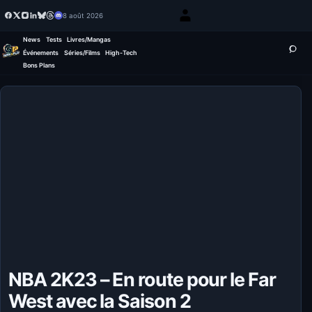
8 août 2026
News
Tests
Livres/Mangas
Événements
Séries/Films
High-Tech
Bons Plans
NBA 2K23 – En route pour le Far
West avec la Saison 2