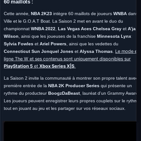
60 maillots :
Cette année,
NBA 2K23
intègre 60 maillots de joueurs
WNBA
dans 
Ville et le G.O.A.T Boat. La Saison 2 met en avant le duo du
championnat
WNBA 2022
,
Las Vegas Aces Chelsea Gray
et
A’ja
Wilson
, ainsi que les joueuses de la franchise
Minnesota Lynx
Sylvia Fowles
et
Ariel Powers
, ainsi que les vedettes du
Le mode en
Connecticut Sun Jonquel Jones
et
Alyssa Thomas
.
ligne The W et ses contenus sont uniquement disponibles sur
PlayStation 5
et
Xbox Series X|S
.
La Saison 2 invite la communauté à montrer son propre talent avec l
première entrée de la
NBA 2K Producer Series
qui présente un
rythme du producteur
BoogzDaBeast
, lauréat d’un Grammy Award.
Les joueurs peuvent enregistrer leurs propres couplets sur le rythme
tout en jouant au jeu et les partager sur vos réseaux sociaux.