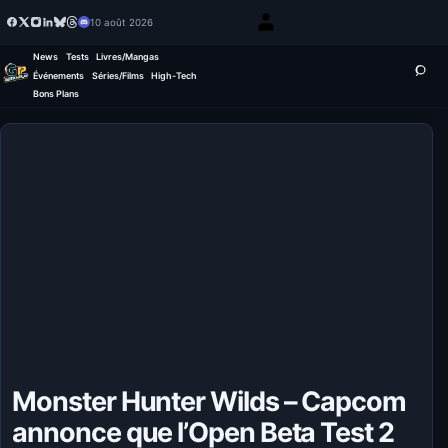
10 août 2026
News
Tests
Livres/Mangas
Événements
Séries/Films
High-Tech
Bons Plans
Monster Hunter Wilds – Capcom
annonce que l’Open Beta Test 2