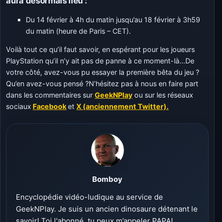
aura désormais lieu :
Du 14 février à 4h du matin jusqu’au 18 février à 3h59
du matin (heure de Paris – CET).
Voilà tout ce qu’il faut savoir, en espérant pour les joueurs
PlayStation qu’il n’y ait pas de panne à ce moment-là…De
votre côté, avez-vous pu essayer la première bêta du jeu ?
Qu’en avez-vous pensé ?N’hésitez pas à nous en faire part
dans les commentaires sur
GeekNPlay
ou sur les réseaux
sociaux
Facebook
et
X (anciennement Twitter).
Bomboy
Encyclopédie vidéo-ludique au service de
GeekNPlay. Je suis un ancien dinosaure détenant le
savoir! Toi l'abonné, tu peux m’appeler PAPA!