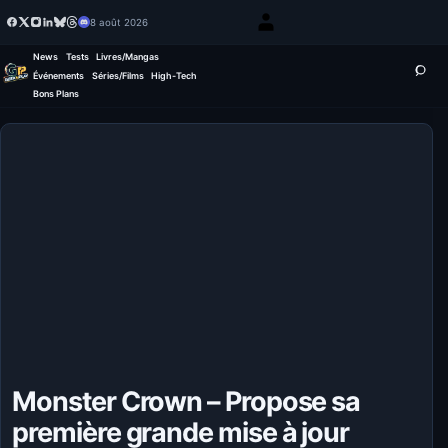
8 août 2026
News
Tests
Livres/Mangas
Événements
Séries/Films
High-Tech
Bons Plans
Monster Crown – Propose sa
première grande mise à jour