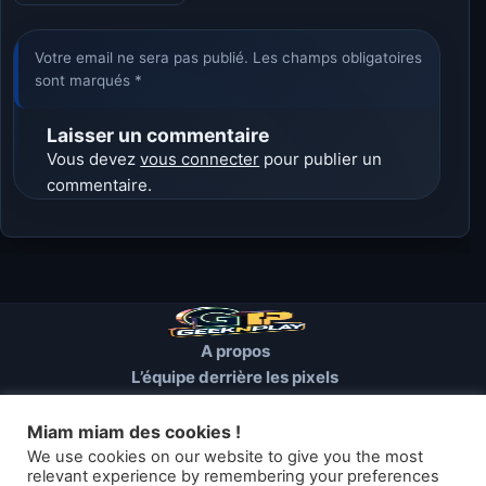
Votre email ne sera pas publié. Les champs obligatoires
sont marqués *
Laisser un commentaire
Vous devez
vous connecter
pour publier un
commentaire.
A propos
L’équipe derrière les pixels
Conditions d’utilisation
Mentions Légales
Miam miam des cookies !
Cookies et autres traceurs
We use cookies on our website to give you the most
relevant experience by remembering your preferences