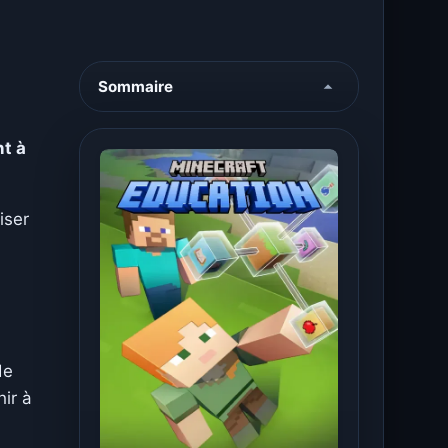
Sommaire
nt à
iser
de
hir à