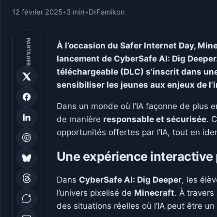
12 février 2025
•
3 min
•
DrFamikon
PARTAGER
À l’occasion du Safer Internet Day, Min
lancement de CyberSafe AI: Dig Deeper
téléchargeable (DLC) s’inscrit dans un
sensibiliser les jeunes aux enjeux de l’in
Dans un monde où l’IA façonne de plus en p
de manière
responsable et sécurisée
. 
opportunités offertes par l’IA, tout en ide
Une expérience interactive p
Dans
CyberSafe AI: Dig Deeper
, les élè
l’univers pixelisé de
Minecraft
. À travers
des situations réelles où l’IA peut être u