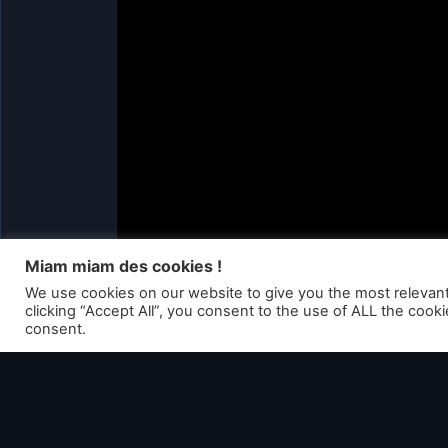
Miam miam des cookies !
We use cookies on our website to give you the most relevan
clicking “Accept All”, you consent to the use of ALL the cook
consent.
DrFamikon