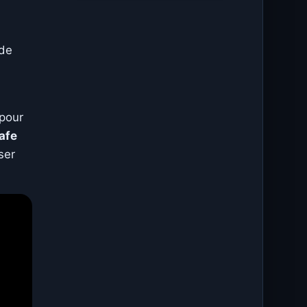
 de
pour
afe
ser