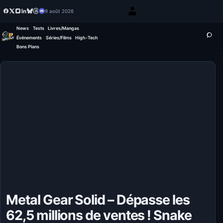
9 août 2026
News
Tests
Livres/Mangas
Événements
Séries/Films
High-Tech
Bons Plans
Metal Gear Solid – Dépasse les
62,5 millions de ventes ! Snake