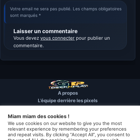
Votre email ne sera pas publié. Les champs obligatoires
sont marqués *
Laisser un commentaire
Vous devez
vous connecter
pour publier un
commentaire.
A propos
L’équipe derrière les pixels
Conditions d’utilisation
Mentions Légales
Miam miam des cookies !
Cookies et autres traceurs
We use cookies on our website to give you the most
relevant experience by remembering your preferences
and repeat visits. By clicking “Accept All”, you consent to
© 2026 GEEKNPLAY — Tous droits réservés