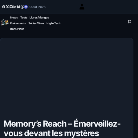
9 août 2026
News
Tests
Livres/Mangas
Événements
Séries/Films
High-Tech
Bons Plans
Memory’s Reach – Émerveillez-
vous devant les mystères