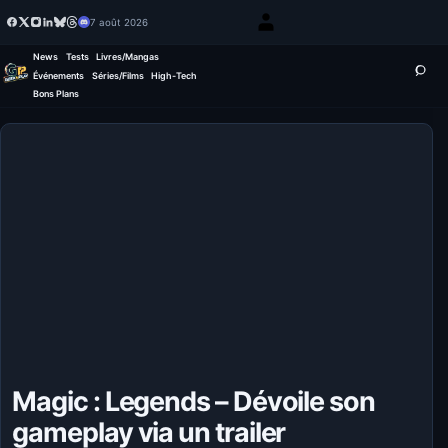
7 août 2026
News
Tests
Livres/Mangas
Événements
Séries/Films
High-Tech
Bons Plans
Magic : Legends – Dévoile son
gameplay via un trailer