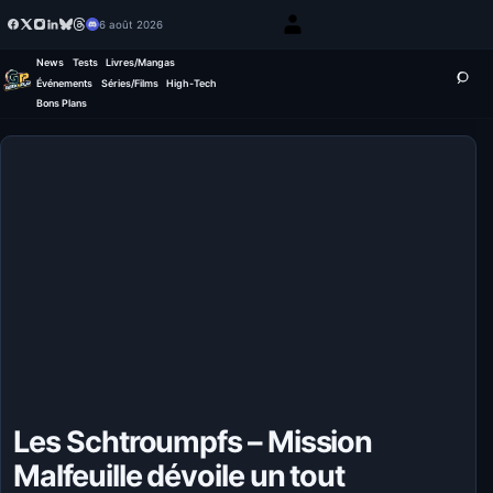
6 août 2026
News
Tests
Livres/Mangas
Événements
Séries/Films
High-Tech
Bons Plans
Les Schtroumpfs – Mission
Malfeuille dévoile un tout