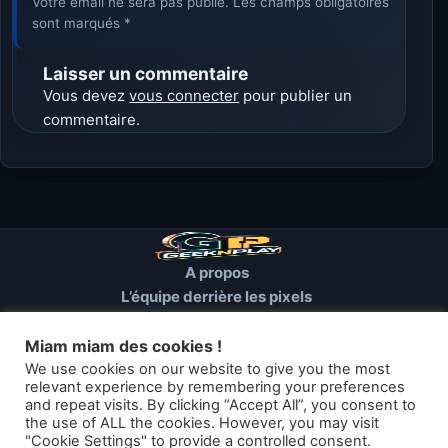
Votre email ne sera pas publié. Les champs obligatoires
sont marqués *
Laisser un commentaire
Vous devez
vous connecter
pour publier un
commentaire.
A propos
L’équipe derrière les pixels
Conditions d’utilisation
Mentions Légales
Miam miam des cookies !
Cookies et autres traceurs
We use cookies on our website to give you the most
relevant experience by remembering your preferences
and repeat visits. By clicking “Accept All”, you consent to
© 2026 GEEKNPLAY — Tous droits réservés
the use of ALL the cookies. However, you may visit
"Cookie Settings" to provide a controlled consent.