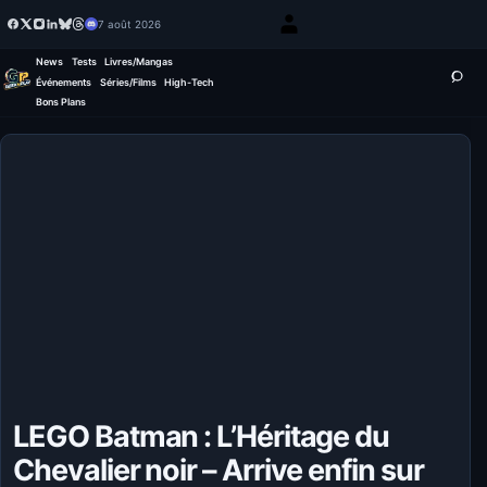
7 août 2026
News
Tests
Livres/Mangas
Événements
Séries/Films
High-Tech
Bons Plans
LEGO Batman : L’Héritage du
Chevalier noir – Arrive enfin sur