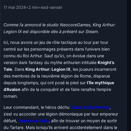
11 mai 2024
•
2 min
•
ead-sensei
Comme l’a annoncé le studio NeocoreGames, King Arthur:
Legion IX est disponible dès à présent sur Steam.
Ici, nous avons un jeu de rôle tactique au tour par tour
centré sur les personnages présents dans l’univers bien
connu du Roi Arthur. Sauf qu’ici, on évolue dans une
version dark fantasy du mythe arthurien intitulée
Knight’s
Tale
. Dans
King Arthur: Legion IX
, les joueurs incarneront
des membres de la neuvième légion de Rome, disparue
depuis longtemps, qui ont posé le pied sur
l’île mythique
d’Avalon
afin de la conquérir et de faire renaître l’empire
romain.
Leur commandant, le héros déchu
Gaius Julius Mento
,
s’est vu accorder une légion démoniaque par leur empereur
défunt,
Septimus Sulla
, afin de trouver un moyen de sortir
du Tartare. Mais lorsqu’ils arrivent accidentellement dans le