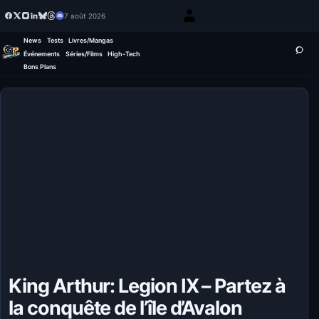
7 août 2026
News
Tests
Livres/Mangas
Événements
Séries/Films
High-Tech
Bons Plans
King Arthur: Legion IX – Partez à
la conquête de l’île d’Avalon