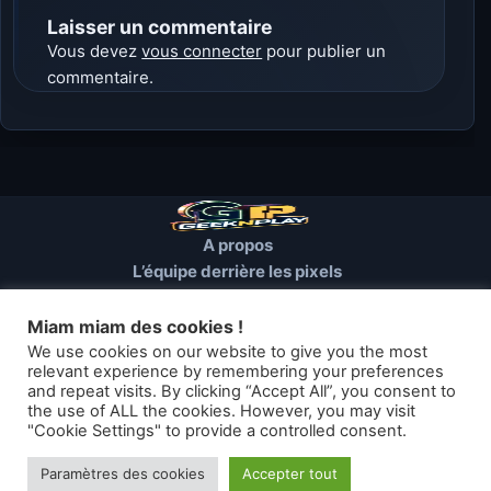
Laisser un commentaire
Vous devez
vous connecter
pour publier un
commentaire.
A propos
L’équipe derrière les pixels
Conditions d’utilisation
Mentions Légales
Miam miam des cookies !
Cookies et autres traceurs
We use cookies on our website to give you the most
relevant experience by remembering your preferences
and repeat visits. By clicking “Accept All”, you consent to
© 2026 GEEKNPLAY — Tous droits réservés
the use of ALL the cookies. However, you may visit
"Cookie Settings" to provide a controlled consent.
Les articles de geeknplay.fr sont mis à disposition selon les termes
de la licence Creative Commons
Paramètres des cookies
Accepter tout
Thème