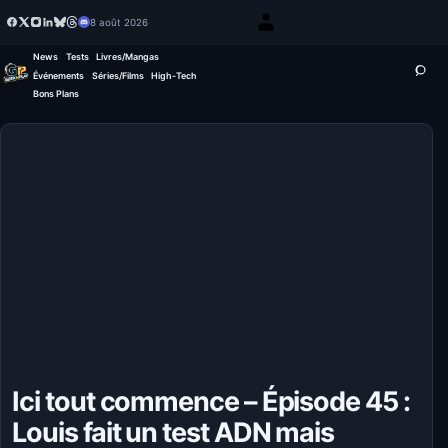
8 août 2026
News
Tests
Livres/Mangas
Événements
Séries/Films
High-Tech
Bons Plans
Ici tout commence – Épisode 45 :
Louis fait un test ADN mais