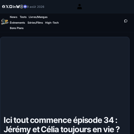
9 août 2026
News
Tests
Livres/Mangas
Événements
Séries/Films
High-Tech
Bons Plans
Ici tout commence épisode 34 :
Jérémy et Célia toujours en vie ?