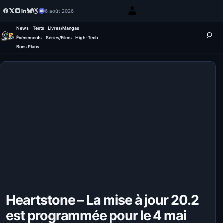
6 août 2026
News
Tests
Livres/Mangas
Événements
Séries/Films
High-Tech
Bons Plans
Heartstone – La mise à jour 20.2
est programmée pour le 4 mai