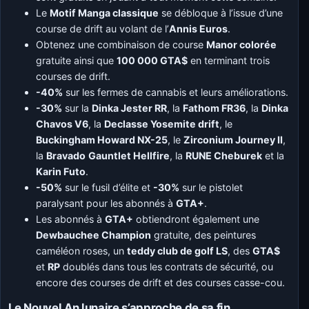
Le
Motif Manga classique
se débloque à l’issue d’une
course de drift au volant de l’
Annis Euros
.
Obtenez une combinaison de course
Manor colorée
gratuite ainsi que
100 000 GTA$
en terminant trois
courses de drift.
-40%
sur les fermes de cannabis et leurs améliorations.
-30%
sur la
Dinka Jester RR
, la
Fathom FR36
, la
Dinka
Chavos V6
, la
Declasse Yosemite drift
, le
Buckingham Howard NX-25
, le
Zirconium Journey II
,
la
Bravado
Gauntlet Hellfire
, la
RUNE Cheburek
et la
Karin Futo
.
-50%
sur le fusil d’élite et
-30%
sur le pistolet
paralysant pour les abonnés à
GTA+
.
Les abonnés à
GTA+
obtiendront également une
Dewbauchee Champion
gratuite, des peintures
caméléon roses, un
teddy club de golf LS
, des
GTA$
et
RP
doublés dans tous les contrats de sécurité, ou
encore des courses de drift et des courses casse-cou.
Le Nouvel An lunaire s’approche de sa fin