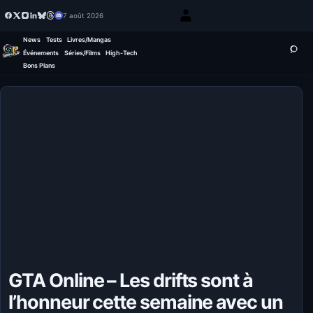
7 août 2026
News
Tests
Livres/Mangas
Événements
Séries/Films
High-Tech
Bons Plans
GTA Online – Les drifts sont à
l’honneur cette semaine avec un