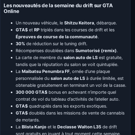
Les nouveautés de la semaine du drift sur GTA
Online
Un nouveau véhicule, le
Shitzu Keitora
, débarque.
GTA$
et
RP
triplés dans les courses de drift et les
Épreuves de course de la communauté
.
30%
de réduction sur le tuning drift.
Récompenses doublées dans
Sumotorisé (remix)
.
La carte de membre du
salon auto de LS
est gratuite,
tandis que la réputation du salon se voit quintuplée.
La
Maibatsu Penumbra FF
, ornée d’une plaque
personnalisée du
salon auto de LS
à durée limitée, est
obtenable gratuitement en terminant un vol de la casse.
300 000 GTA$
bonus en achevant n’importe quel
contrat de vol du tableau d’activités de l’atelier auto.
GTA$
quadruplés dans les exports exotiques.
GTA$
doublés dans les missions de vente de cannabis
de motards.
La
Blista Kanjo
et le
Declasse Walton L35
de drift
sont gratuits en jouant à tout moment cette semaine.