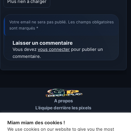
Plus rien à charger
Votre email ne sera pas publié. Les champs obligatoires
sont marqués *
Laisser un commentaire
Vous devez
vous connecter
pour publier un
commentaire.
A propos
L’équipe derrière les pixels
Conditions d’utilisation
Mentions Légales
Miam miam des cookies !
Cookies et autres traceurs
We use cookies on our website to give you the most