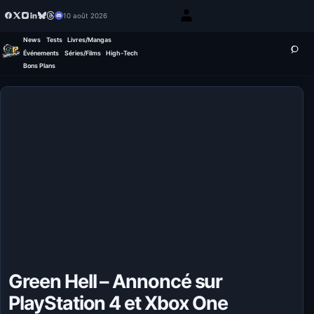
10 août 2026
News
Tests
Livres/Mangas
Événements
Séries/Films
High-Tech
Bons Plans
Green Hell – Annoncé sur
PlayStation 4 et Xbox One