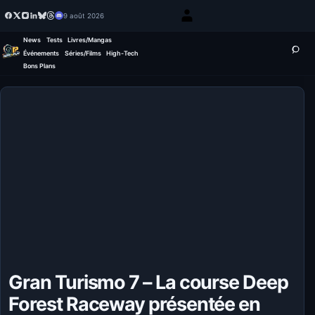
9 août 2026
News
Tests
Livres/Mangas
Événements
Séries/Films
High-Tech
Bons Plans
Gran Turismo 7 – La course Deep
Forest Raceway présentée en