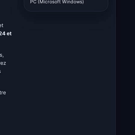
PC (Microsoft Windows)
et
24 et
s,
rez
s
tre