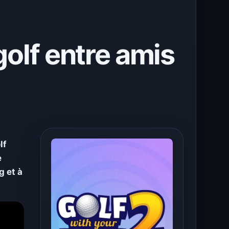
golf entre amis
lf
e
g et à