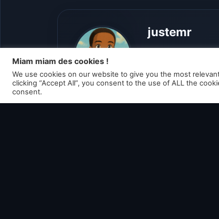
justemr
Fan de jeux vidéo 
Miam miam des cookies !
partager ma passio
We use cookies on our website to give you the most relevan
clicking “Accept All”, you consent to the use of ALL the cook
consent.
Voir tous les art
Articles liés