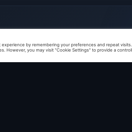
et d'animation japonaise depuis mon enfance, j’espère
n avec tous les curieux.
t experience by remembering your preferences and repeat visits
ies. However, you may visit "Cookie Settings" to provide a control
icles de justemr
→