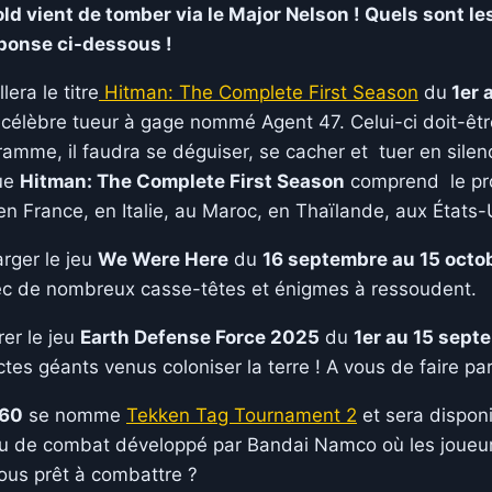
d vient de tomber via le Major Nelson ! Quels sont le
éponse ci-dessous !
lera le titre
Hitman: The Complete First Season
du
1er 
n célèbre tueur à gage nommé Agent 47. Celui-ci doit-être
amme, il faudra se déguiser, se cacher et tuer en silen
que
Hitman: The Complete First Season
comprend le prol
en France, en Italie, au Maroc, en Thaïlande, aux États-
arger le jeu
We Were Here
du
16 septembre au 15 octo
c de nombreux casse-têtes et énigmes à ressoudent.
rer le jeu
Earth Defense Force 2025
du
1er au 15 sept
ectes géants venus coloniser la terre ! A vous de faire p
360
se nomme
Tekken Tag Tournament 2
et sera dispon
un jeu de combat développé par Bandai Namco où les joueu
us prêt à combattre ?