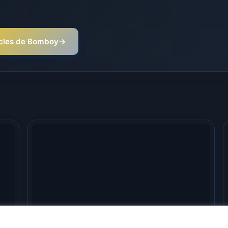
ticles de Bomboy
→