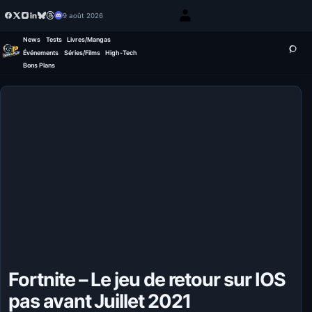
9 août 2026
News
Tests
Livres/Mangas
Événements
Séries/Films
High-Tech
Bons Plans
Fortnite – Le jeu de retour sur IOS
pas avant Juillet 2021