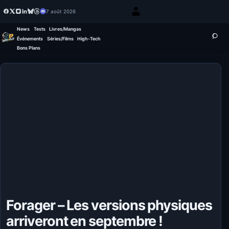
7 août 2026
News
Tests
Livres/Mangas
Événements
Séries/Films
High-Tech
Bons Plans
Forager – Les versions physiques
arriveront en septembre !