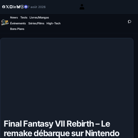
7 août 2026
News
Tests
Livres/Mangas
Événements
Séries/Films
High-Tech
Bons Plans
Final Fantasy VII Rebirth – Le
remake débarque sur Nintendo