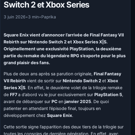
Switch 2 et Xbox Series
3 juin 2026
•
3 min
•
Paprika
Square Enix vient d’annoncer l’arrivée de Final Fantasy VII
Rebirth sur Nintendo Switch 2 et Xbox Series X|S.
Originellement une exclusivité PlayStation, la deuxième
partie du remake du légendaire RPG s’exporte pour le plus
grand plaisir des fans.
Plus de deux ans après sa parution originale,
Final Fantasy
VII Rebirth
vient de sortir sur
Nintendo Switch 2
et
Xbox
Series X|S
. En effet, le deuxième volet de la trilogie remake
de
FF7
a d’abord vu le jour exclusivement sur
PlayStation 5
,
avant de débarquer sur
PC
en
janvier 2025
. De quoi
patienter en attendant l’épisode final, toujours en
développement chez
Square Enix
.
Cette sortie signe l’apparition des deux tiers de la trilogie sur
toutes les consoles de dernière génération. En effet, avec