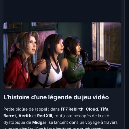
L’histoire d’une légende du jeu vidéo
Petite piqûre de rappel : dans
FF7 Rebirth
,
Cloud
,
Tifa
,
Barret
,
Aerith
et
Red XIII
, tout juste rescapés de la cité
dystopique de
Midgar
, se lancent dans un voyage à travers
la vaste planète. Ces héros inattendus pourchassent