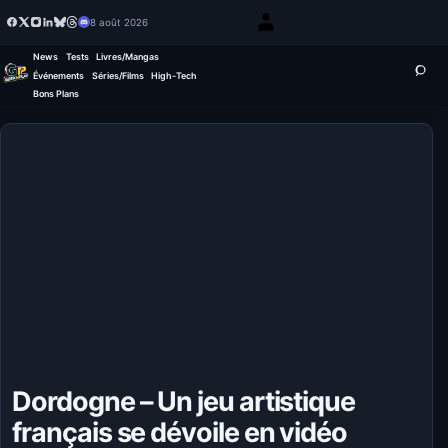
8 août 2026
News
Tests
Livres/Mangas
Événements
Séries/Films
High-Tech
Bons Plans
Dordogne – Un jeu artistique
français se dévoile en vidéo