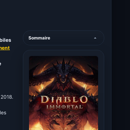
Sommaire
biles
ment
e
2018.
les