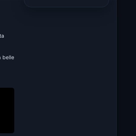
ta
 belle