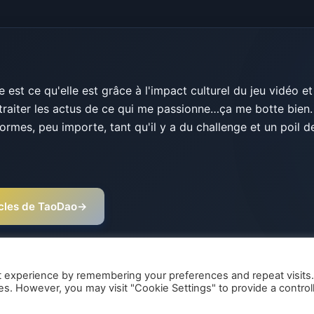
est ce qu'elle est grâce à l'impact culturel du jeu vidéo et
traiter les actus de ce qui me passionne…ça me botte bien.
ormes, peu importe, tant qu'il y a du challenge et un poil d
ticles de TaoDao
→
t experience by remembering your preferences and repeat visits
ies. However, you may visit "Cookie Settings" to provide a control