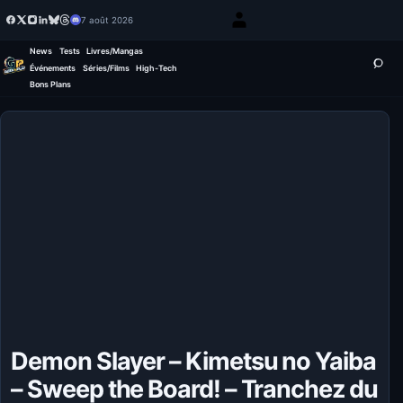
7 août 2026
News
Tests
Livres/Mangas
Événements
Séries/Films
High-Tech
Bons Plans
Demon Slayer – Kimetsu no Yaiba
– Sweep the Board! – Tranchez du