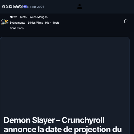
8 août 2026
News
Tests
Livres/Mangas
Événements
Séries/Films
High-Tech
Bons Plans
Demon Slayer – Crunchyroll
annonce la date de projection du