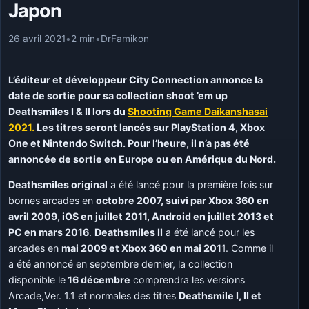
Japon
26 avril 2021
•
2 min
•
DrFamikon
L’
éditeur et développeur City Connection annonce la
date de sortie pour s
a collection shoot ’em up
Deathsmiles I & II lors
du
Shooting Game Daikanshasai
2021.
Les titres seront lancés sur PlayStation 4, Xbox
One et Nintendo Switch. Pour l’heure, il n’a pas été
annoncée de sortie en Europe ou en Amérique du Nord.
Deathsmiles
original
a
été lancé pour la première fois sur
bornes arcades en
octobre 2007, suivi par Xbox 360 en
avril 2009, iOS en juillet 2011, Android en juillet 2013 et
PC en mars 2016
.
Deathsmiles II
a été
lancé pour les
arcades en
mai 2009 et Xbox 360 en mai 201
1. Comme il
a été annoncé en septembre dernier, la collection
disponible le
16 décembre
comprendra les versions
Arcade,Ver. 1.1 et normales des titres
Deathsmile I, II et