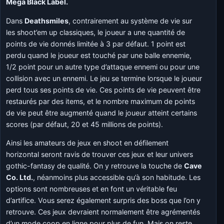
Mega Black Label.
Dans
Deathsmiles
, contrairement au système de vie sur
les shoot’em up classiques, le joueur a une quantité de
points de vie donnés limitée à 3 par défaut. 1 point est
perdu quand le joueur est touché par une balle ennemie,
1/2 point pour un autre type d’attaque ennemi ou pour une
collision avec un ennemi. Le jeu se termine lorsque le joueur
perd tous ses points de vie. Ces points de vie peuvent être
restaurés par des items, et le nombre maximum de points
de vie peut être augmenté quand le joueur atteint certains
scores (par défaut, 20 et 45 millions de points).
Ainsi les amateurs de jeux en shoot en défilement
horizontal seront ravis de trouver ces jeux et leur univers
gothic-fantasy de qualité. On y retrouve la touche de
Cave
Co. Ltd.
, néanmoins plus accessible qu’à son habitude. Les
options sont nombreuses et en font un véritable feu
d’artifice. Vous serez également surpris des boss que l’on y
retrouve. Ces jeux devraient normalement être agrémentés
d’un mode coop en ligne pour plus de fun. Mais on reste