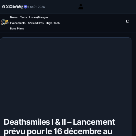
6 août 2026
News
Tests
Livres/Mangas
Événements
Séries/Films
High-Tech
Bons Plans
Deathsmiles I & II – Lancement
prévu pour le 16 décembre au