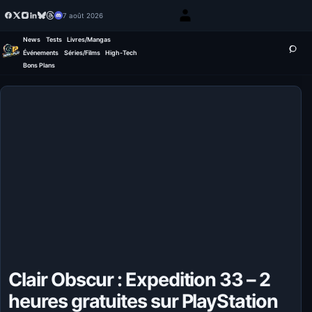
7 août 2026
News
Tests
Livres/Mangas
Événements
Séries/Films
High-Tech
Bons Plans
Clair Obscur : Expedition 33 – 2
heures gratuites sur PlayStation