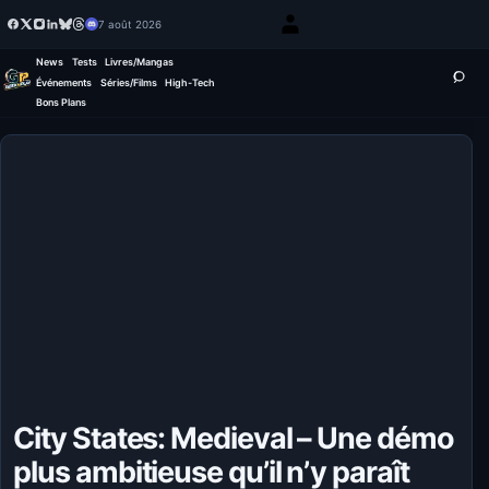
7 août 2026
News
Tests
Livres/Mangas
Événements
Séries/Films
High-Tech
Bons Plans
City States: Medieval – Une démo
plus ambitieuse qu’il n’y paraît