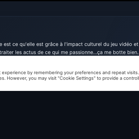
est ce qu'elle est grâce à l'impact culturel du jeu vidéo et
traiter les actus de ce qui me passionne…ça me botte bien.
ormes, peu importe, tant qu'il y a du challenge et un poil d
t experience by remembering your preferences and repeat visits
ies. However, you may visit "Cookie Settings" to provide a control
ticles de TaoDao
→