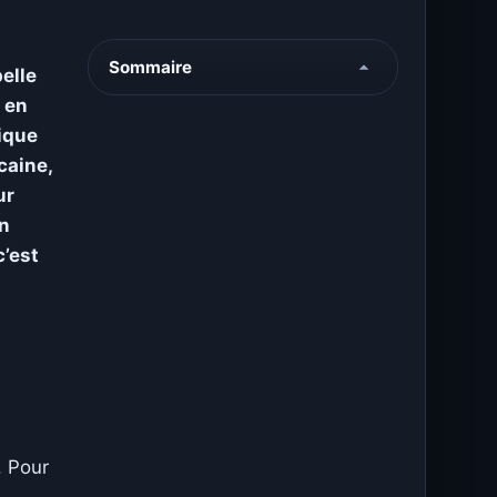
Sommaire
elle
i en
tique
caine,
ur
un
c’est
. Pour