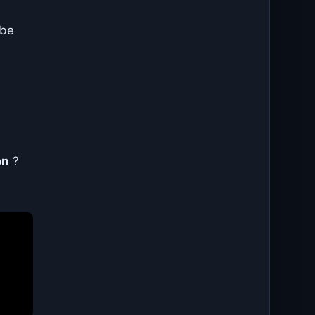
 be
on
?