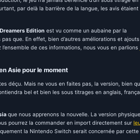
duction, le jeu n’a jamais bénéficié d’un sous titrage en
rtant, par delà la barrière de la langue, les avis étaient
 Dreamers Edition
est vu comme un aubaine par la
pas que. En effet, bien d’autres améliorations et ajouts
z l’ensemble de ces informations, nous vous en parlions
en Asie pour le moment
êtes déçu. Mais ne vous en faites pas, la version, bien qu
ntiendra bel et bien les sous titrages en anglais, frança
sia
que nous apprenons la nouvelle. La version physiqu
vous pourrez la commander en import directement sur
le
quement la Nintendo Switch serait concernée par cette