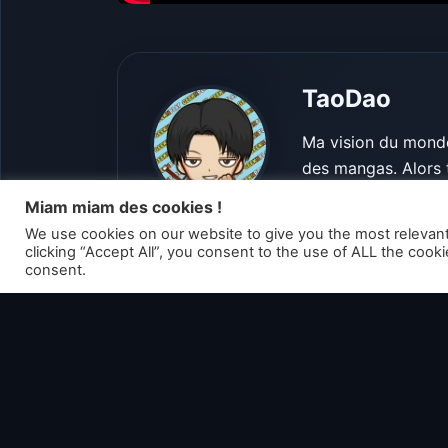
TaoDao
Ma vision du monde 
des mangas. Alors 
RPG, jeux de platef
Miam miam des cookies !
caractère, I'm in !
We use cookies on our website to give you the most relevan
clicking “Accept All”, you consent to the use of ALL the cook
consent.
Voir tous les ar
Articles liés