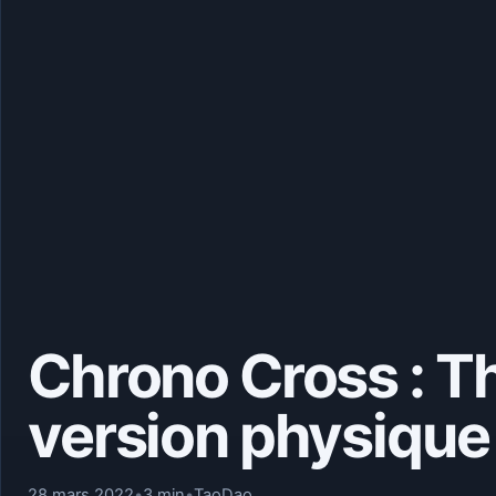
Chrono Cross : Th
version physique 
28 mars 2022
•
3 min
•
TaoDao