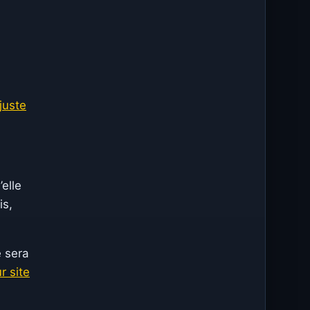
juste
’elle
is,
e sera
ur site