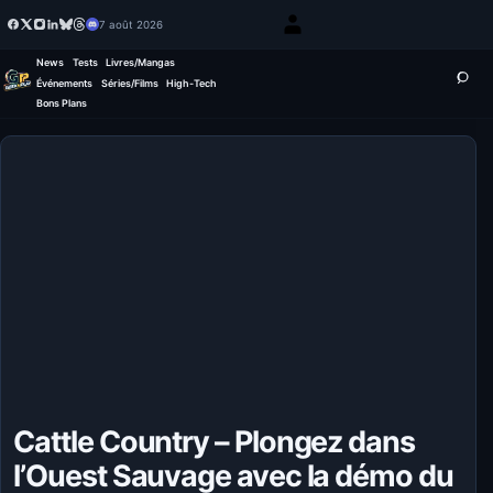
7 août 2026
News
Tests
Livres/Mangas
Événements
Séries/Films
High-Tech
Bons Plans
Cattle Country – Plongez dans
l’Ouest Sauvage avec la démo du