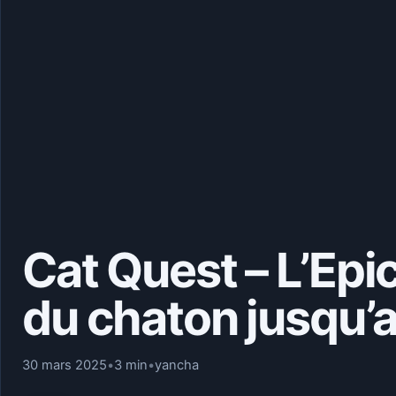
Cat Quest – L’Epi
du chaton jusqu’
30 mars 2025
•
3 min
•
yancha