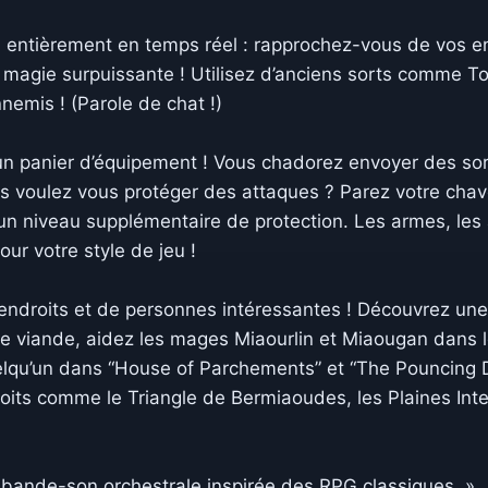
 entièrement en temps réel : rapprochez-vous de vos en
la magie surpuissante ! Utilisez d’anciens sorts comme 
nemis ! (Parole de chat !)
 un panier d’équipement ! Vous chadorez envoyer des so
s voulez vous protéger des attaques ? Parez votre chave
 un niveau supplémentaire de protection. Les armes, les
ur votre style de jeu !
endroits et de personnes intéressantes ! Découvrez une
de viande, aidez les mages Miaourlin et Miaougan dans 
elqu’un dans “House of Parchements” et “The Pouncing De
ts comme le Triangle de Bermiaoudes, les Plaines Interdit
 bande-son orchestrale inspirée des RPG classiques. »