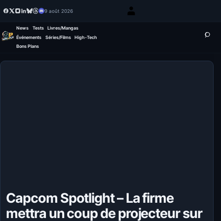
9 août 2026
News
Tests
Livres/Mangas
Événements
Séries/Films
High-Tech
Bons Plans
Capcom Spotlight – La firme
mettra un coup de projecteur sur