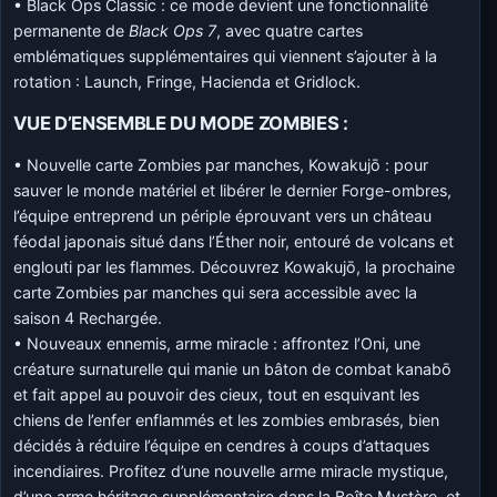
• Black Ops Classic : ce mode devient une fonctionnalité
permanente de
Black Ops 7
, avec quatre cartes
emblématiques supplémentaires qui viennent s’ajouter à la
rotation : Launch, Fringe, Hacienda et Gridlock.
VUE D’ENSEMBLE DU MODE ZOMBIES :
• Nouvelle carte Zombies par manches, Kowakujō : pour
sauver le monde matériel et libérer le dernier Forge-ombres,
l’équipe entreprend un périple éprouvant vers un château
féodal japonais situé dans l’Éther noir, entouré de volcans et
englouti par les flammes. Découvrez Kowakujō, la prochaine
carte Zombies par manches qui sera accessible avec la
saison 4 Rechargée.
• Nouveaux ennemis, arme miracle : affrontez l’Oni, une
créature surnaturelle qui manie un bâton de combat kanabō
et fait appel au pouvoir des cieux, tout en esquivant les
chiens de l’enfer enflammés et les zombies embrasés, bien
décidés à réduire l’équipe en cendres à coups d’attaques
incendiaires. Profitez d’une nouvelle arme miracle mystique,
d’une arme héritage supplémentaire dans la Boîte Mystère, et