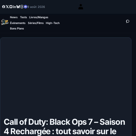
9 août 2026
News
Tests
Livres/Mangas
Événements
Séries/Films
High-Tech
Bons Plans
Call of Duty: Black Ops 7 – Saison
4 Rechargée : tout savoir sur le