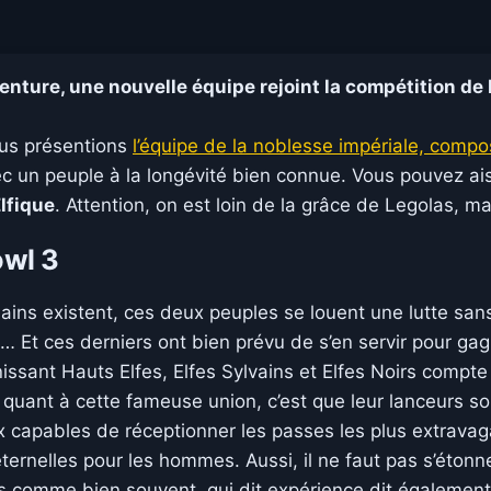
enture, une nouvelle équipe rejoint la compétition de
ous présentions
l’équipe de la noblesse impériale, compo
c un peuple à la longévité bien connue. Vous pouvez ai
lfique
. Attention, on est loin de la grâce de Legolas, m
owl 3
ins existent, ces deux peuples se louent une lutte sans 
ade … Et ces derniers ont bien prévu de s’en servir pour g
issant Hauts Elfes, Elfes Sylvains et Elfes Noirs compte
es quant à cette fameuse union, c’est que leur lanceurs
ux capables de réceptionner les passes les plus extravag
ternelles pour les hommes. Aussi, il ne faut pas s’éto
ais comme bien souvent, qui dit expérience dit égaleme