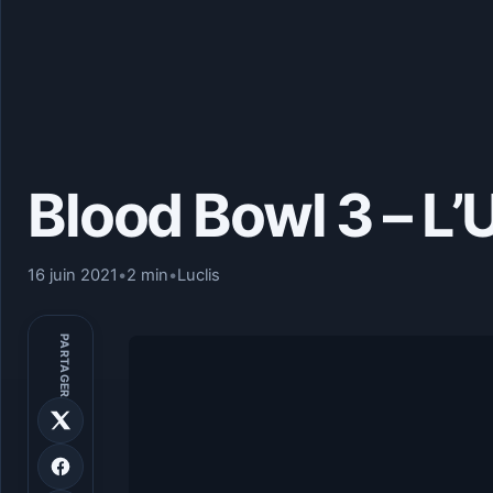
Blood Bowl 3 – L’U
16 juin 2021
•
2 min
•
Luclis
PARTAGER